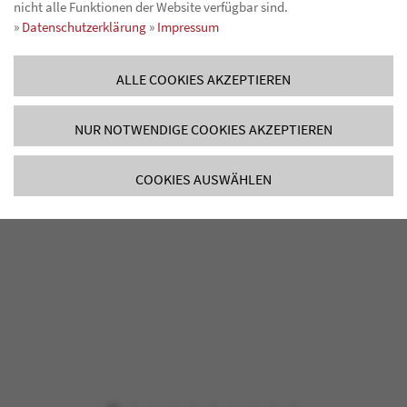
nicht alle Funktionen der Website verfügbar sind.
»
Datenschutzerklärung
»
Impressum
LADE EXTERNE MEDIEN COOKIES
ALLE COOKIES AKZEPTIEREN
NUR NOTWENDIGE COOKIES AKZEPTIEREN
COOKIES AUSWÄHLEN