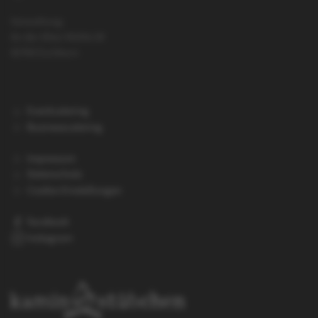
Verwaltung:
An der Alten Mühle 20
65760 Eschborn
Eventcatering
Businesscatering
Impressum
Datenschutz
Cookie-Einstellungen
Facebook
Instagram