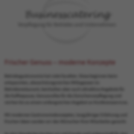
Businesscatering
Verpflegung für Betriebe und Unternehmen
Frischer Genuss – moderne Konzepte
Betriebsgastronomie hat viele Facetten. Diese beginnen beim
entspannten, abwechslungsreichen Mittagessen im
Betriebsrestaurant, beinhalten aber auch attraktive Angebote für
die Kaffeepause, Genussvolles für die Zwischenverpflegung und
reichen bis zu einem umfangreichen Angebot an Konferenzservices.
Mit modernen Gastronomiekonzepten, langjähriger Erfahrung und
frischen Ideen werden wir den Wünschen Ihrer Mitarbeiter gerecht.
An drei Standorten kochen wir mit Freude und Leidenschaft für drei