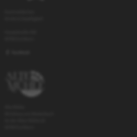
Kaminstübchen
Drinks & Geselligkeit
Hauptstraße 418
65760 Eschborn
Facebook
Alte Mühle
Wirtshaus am Westerbach
An der Alten Mühle 20
65760 Eschborn